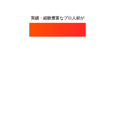
assignment
arrow_forward
サービス資料ダウンロード
実績・経験豊富なプロ人材が
調査から戦略・実行まで
新規事業開発を伴走支援