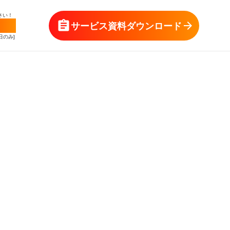
さい！
161
assignment
arrow_forward
サービス資料ダウンロード
平日のみ]