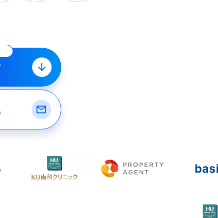
で
ド
arrow_downward
る
mail_outline