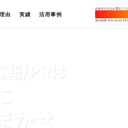
お急ぎの方はお電話くだ
050-1780-7
arrow_forward
理由
実績
活用事例
受付時間 9:00-18:00 [
報/PRは
に
まかせ