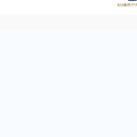
材だからこそ
アプローチ」
違い
と専門的な知見を活かし、最もインパク
に提供してきました。
を最大化。