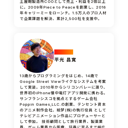
土屋鞄製造所COOとして売上・利益を2倍以上
に。2009年Piece to Peaceを創業し、2016
年キャリーミーをローンチ。1.5万人のプロ人材
で企業課題を解決、累計2,500社を支援中。
Advisor
平光 昌寛
13歳からプログラミングをはじめ、14歳で
Google Street Viewライクなシステムを考案
して実装。2010年からシリコンバレーに渡り、
世界初のiPhone懐中電灯アプリ開発に携わる。
サンフランシスコを拠点とするゲーム会社
Poppin Games,LLC.の創業、テンセント資本
のアニメ制作会社、絵梦(株)の執行役員 として
テレビアニメーション作品にプロデューサーと
して参加。 技術顧問として旅行業界、製薬業
界、ゲーム業界から医療、証券に至るまで幅広