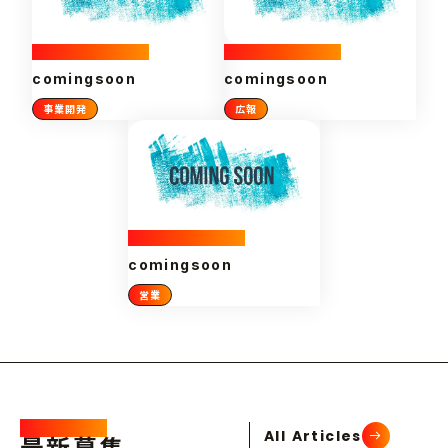
2024/11/5 06:02
2024/11/5 06:02
comingsoon
comingsoon
事業開発
広報
2024/11/5 06:02
comingsoon
営業
Latest /
All Articles